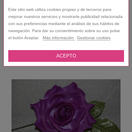
Este sitio web utiliza cookies propias y de terceros para
Ficha técnica
mejorar nuestros servicios y mostrarle publicidad relacionada
Color
Rosa
con sus preferencias mediante el análisis de sus hábitos de
navegación. Para dar su consentimiento sobre su uso pulse
Pulse Aquí Para Dejar Su Opinión
el botón Aceptar.
Más información
Gestionar cookies
Sea El Primero En Escribir Una Reseña
ACEPTO
8 OTROS PRODUCTOS EN LA MISMA
CATEGORÍA: