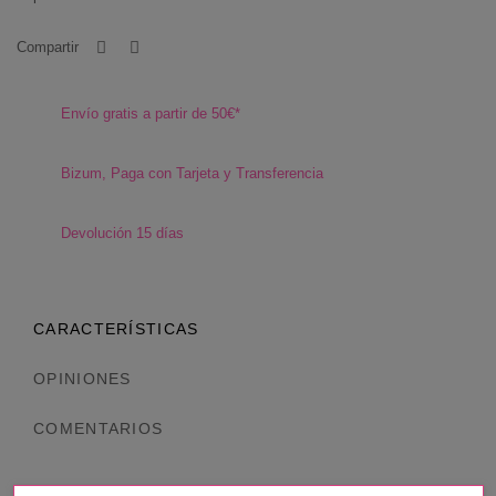
Compartir
Envío gratis a partir de 50€*
Bizum, Paga con Tarjeta y Transferencia
Devolución 15 días
CARACTERÍSTICAS
OPINIONES
COMENTARIOS
Referencia
CND00005790