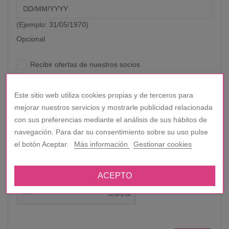
(Ejemplo: 31/05/1970)
Opcional
Recibir ofertas de nuestros socios
Suscribirse a nuestro boletín de noticias
Este sitio web utiliza cookies propias y de terceros para
Puede darse de baja en cualquier momento. Para ello,
mejorar nuestros servicios y mostrarle publicidad relacionada
consulte nuestra información de contacto en el aviso legal.
con sus preferencias mediante el análisis de sus hábitos de
navegación. Para dar su consentimiento sobre su uso pulse
el botón Aceptar.
Más información
Gestionar cookies
Acepto las condiciones generales y la política de
confidencialidad
ACEPTO